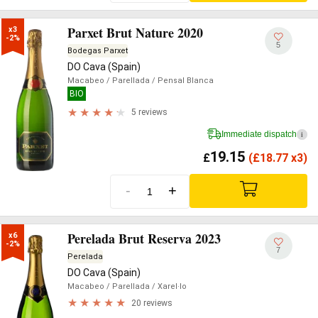
Parxet Brut Nature 2020
x3

-2%
5
Bodegas Parxet
DO Cava (Spain)
Macabeo
/ Parellada
/ Pensal Blanca
BIO
5 reviews
Immediate dispatch
i
19.15
£
(
£
18.77 x3)
-
+
Perelada Brut Reserva 2023
x6

-2%
7
Perelada
DO Cava (Spain)
Macabeo
/ Parellada
/ Xarel·lo
20 reviews