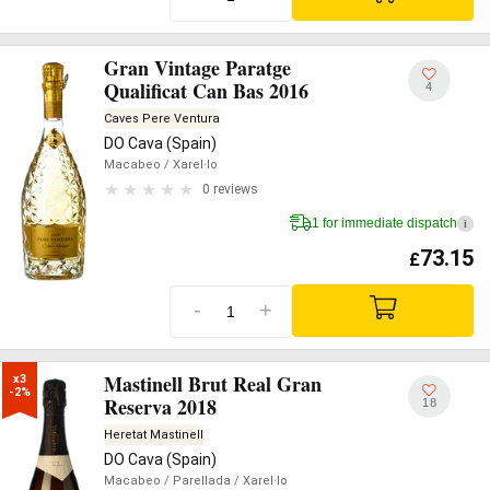
Gran Vintage Paratge
Qualificat Can Bas 2016
4
Caves Pere Ventura
DO Cava (Spain)
Macabeo
/ Xarel·lo
0 reviews
1 for immediate dispatch
i
73.15
£
-
+
Mastinell Brut Real Gran
x3

-2%
Reserva 2018
18
Heretat Mastinell
DO Cava (Spain)
Macabeo
/ Parellada
/ Xarel·lo