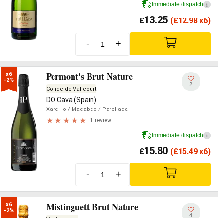
Immediate dispatch
i
13.25
£
(
£
12.98 x6)
-
+
Permont's Brut Nature
x6

-2%
2
Conde de Valicourt
DO Cava (Spain)
Xarel·lo
/ Macabeo
/ Parellada
1 review
Immediate dispatch
i
15.80
£
(
£
15.49 x6)
-
+
Mistinguett Brut Nature
x6

-2%
4