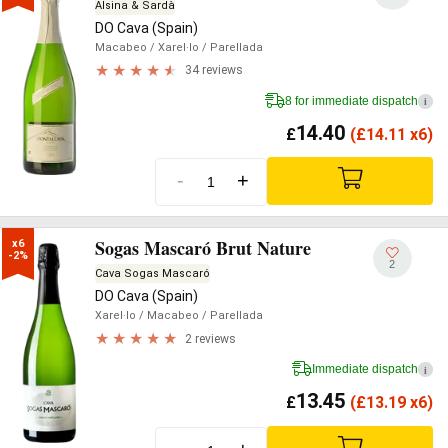
Alsina & Sardà
DO Cava (Spain)
Macabeo
/ Xarel·lo
/ Parellada
34 reviews
8 for immediate dispatch
i
14.40
£
(
£
14.11 x6)
-
+
Sogas Mascaró Brut Nature
x6

-2%
2
Cava Sogas Mascaró
DO Cava (Spain)
Xarel·lo
/ Macabeo
/ Parellada
2 reviews
Immediate dispatch
i
13.45
£
(
£
13.19 x6)