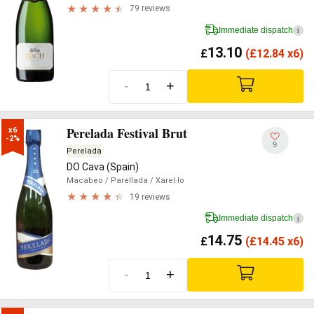
79 reviews
Immediate dispatch
i
13.10
£
(
£
12.84 x6)
-
+
Perelada Festival Brut
x6

-2%
9
Perelada
DO Cava (Spain)
Macabeo
/ Parellada
/ Xarel·lo
19 reviews
Immediate dispatch
i
14.75
£
(
£
14.45 x6)
-
+