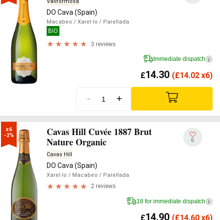
Vallformosa
DO Cava (Spain)
Macabeo
/ Xarel·lo
/ Parellada
BIO
3 reviews
Immediate dispatch
i
14.30
£
(
£
14.02 x6)
-
+
Cavas Hill Cuvée 1887 Brut
x6

-2%
Nature Organic
6
Cavas Hill
DO Cava (Spain)
Xarel·lo
/ Macabeo
/ Parellada
2 reviews
18 for immediate dispatch
i
14.90
£
(
£
14.60 x6)