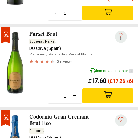
-
+
Parxet Brut
x6

-2%
6
Bodegas Parxet
DO Cava (Spain)
Macabeo
/ Parellada
/ Pensal Blanca
3 reviews
Immediate dispatch
i
17.60
£
(
£
17.26 x6)
-
+
Codorníu Gran Cremant
x6

-2%
Brut Eco
Codorníu
DO Cava (Spain)