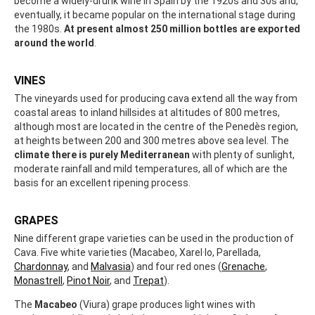
become a widely-drunk wine in Spain by the 1920s and 30s and,
eventually, it became popular on the international stage during
the 1980s.
At present almost 250 million bottles are exported
around the world
.
VINES
The vineyards used for producing cava extend all the way from
coastal areas to inland hillsides at altitudes of 800 metres,
although most are located in the centre of the Penedès region,
at heights between 200 and 300 metres above sea level. The
climate there is purely Mediterranean
with plenty of sunlight,
moderate rainfall and mild temperatures, all of which are the
basis for an excellent ripening process.
GRAPES
Nine different grape varieties can be used in the production of
Cava. Five white varieties (Macabeo, Xarel·lo, Parellada,
Chardonnay
, and
Malvasia
) and four red ones (
Grenache
,
Monastrell
,
Pinot Noir
, and
Trepat
).
The
Macabeo
(Viura) grape produces light wines with