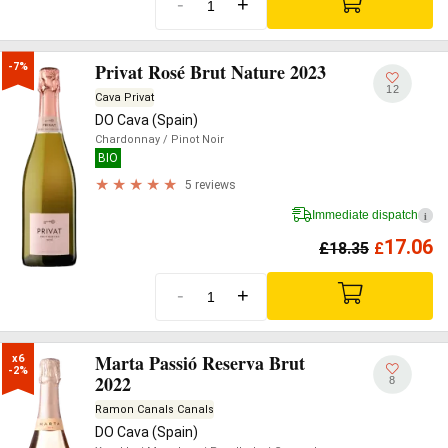
-
+
Privat Rosé Brut Nature 2023
-7%
12
Cava Privat
DO Cava (Spain)
Chardonnay
/ Pinot Noir
BIO
5 reviews
Immediate dispatch
i
17.06
£
18.35
£
-
+
Marta Passió Reserva Brut
x6

-2%
2022
8
Ramon Canals Canals
DO Cava (Spain)