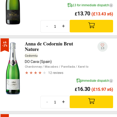
13 for immediate dispatch
i
13.70
£
(
£
13.43 x6)
-
+
Anna de Codorníu Brut
x6

-2%
Nature
13
Codorníu
DO Cava (Spain)
Chardonnay
/ Macabeo
/ Parellada
/ Xarel·lo
12 reviews
Immediate dispatch
i
16.30
£
(
£
15.97 x6)
-
+