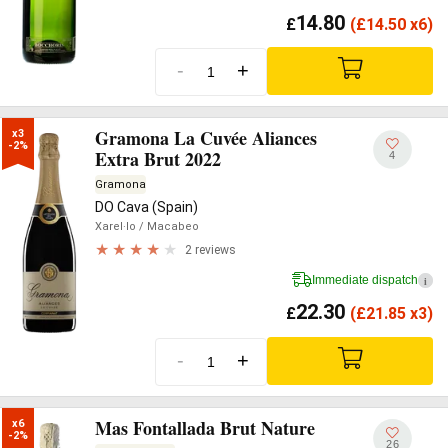
14.80
£
(
£
14.50 x6)
-
+
Gramona La Cuvée Aliances
x3

-2%
Extra Brut 2022
4
Gramona
DO Cava (Spain)
Xarel·lo
/ Macabeo
2 reviews
Immediate dispatch
i
22.30
£
(
£
21.85 x3)
-
+
Mas Fontallada Brut Nature
x6

-2%
26