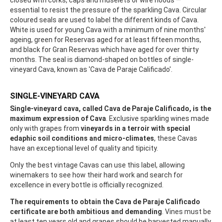
closed with corks, caps and muselets or wire hoods —
essential to resist the pressure of the sparkling Cava. Circular
coloured seals are used to label the different kinds of Cava.
White is used for young Cava with a minimum of nine months'
ageing, green for Reservas aged for at least fifteen months,
and black for Gran Reservas which have aged for over thirty
months. The seal is diamond-shaped on bottles of single-
vineyard Cava, known as 'Cava de Paraje Calificado'.
SINGLE-VINEYARD CAVA
Single-vineyard cava, called Cava de Paraje Calificado, is the
maximum expression of Cava
. Exclusive sparkling wines made
only with grapes from
vineyards in a terroir with special
edaphic soil conditions and micro-climates
, these Cavas
have an exceptional level of quality and tipicity.
Only the best vintage Cavas can use this label, allowing
winemakers to see how their hard work and search for
excellence in every bottle is officially recognized.
The requirements to obtain the Cava de Paraje Calificado
certificate are both ambitious and demanding
. Vines must be
at least ten years old and grapes should be harvested manually.