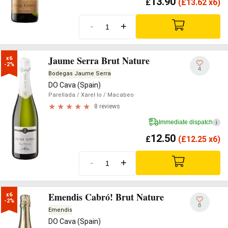
13.90
£
(
£
13.62 x6)
-
+
Jaume Serra Brut Nature
x6

-2%
4
Bodegas Jaume Serra
DO Cava (Spain)
Parellada
/ Xarel·lo
/ Macabeo
8 reviews
Immediate dispatch
i
12.50
£
(
£
12.25 x6)
-
+
Emendis Cabró! Brut Nature
x6

-2%
8
Emendis
DO Cava (Spain)