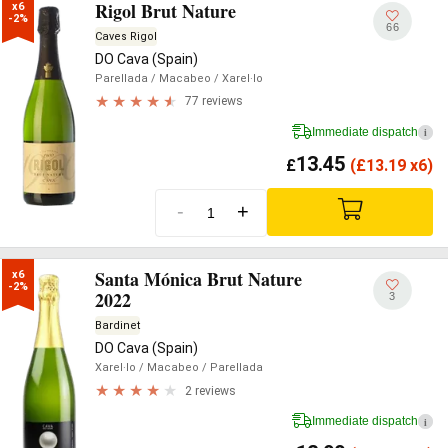
Rigol Brut Nature
x6

-2%
66
Caves Rigol
DO Cava (Spain)
Parellada
/ Macabeo
/ Xarel·lo
77 reviews
Immediate dispatch
i
13.45
£
(
£
13.19 x6)
-
+
Santa Mónica Brut Nature
x6

-2%
2022
3
Bardinet
DO Cava (Spain)
Xarel·lo
/ Macabeo
/ Parellada
2 reviews
Immediate dispatch
i