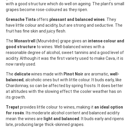
with a good structure which do well on ageing. The plant's small
grapes become rose-coloured as they ripen.
Grenache Tinta
offers
pleasant and balanced wines
. They
have little colour and acidity, but are strong and seductive. The
fruit has fine skin and juicy flesh.
The
Monastrell
(Mourvèdre) grape gives an
intense colour and
good structure
to wines. Well-balanced wines with a
reasonable degree of alcohol, sweet tannins and a good level of
acidity. Although it was the first variety used to make Cava, it is
now rarely used.
The
delicate
wines made with
Pinot Noir
are aromatic,
well-
balanced
, alcoholic ones but with little colour. It buds early, like
Chardonnay, so can be affected by spring frosts. It does better
at altitudes with the slowing effect the cooler weather has on
its growth.
Trepat
provides little colour to wines, making it
an ideal option
for rosés
. Its moderate alcohol content and balanced acidity
mean the wines are
light and balanced
. It buds early and ripens
late, producing large thick-skinned grapes.