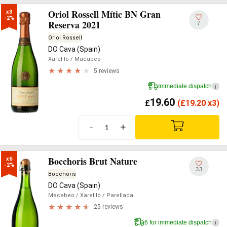
Oriol Rossell Mític BN Gran
x3

-2%
Reserva 2021
7
Oriol Rossell
DO Cava (Spain)
Xarel·lo
/ Macabeo
5 reviews
Immediate dispatch
i
19.60
£
(
£
19.20 x3)
-
+
Bocchoris Brut Nature
x6

-2%
33
Bocchoris
DO Cava (Spain)
Macabeo
/ Xarel·lo
/ Parellada
25 reviews
6 for immediate dispatch
i