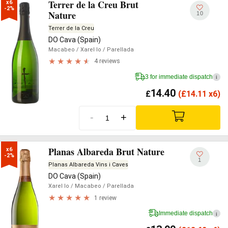
Terrer de la Creu Brut
x6

-2%
Nature
10
Terrer de la Creu
DO Cava (Spain)
Macabeo
/ Xarel·lo
/ Parellada
4 reviews
3 for immediate dispatch
i
14.40
£
(
£
14.11 x6)
-
+
Planas Albareda Brut Nature
x6

-2%
1
Planas Albareda Vins i Caves
DO Cava (Spain)
Xarel·lo
/ Macabeo
/ Parellada
1 review
Immediate dispatch
i