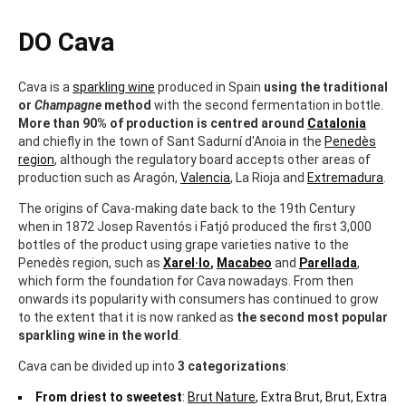
DO Cava
Cava is a
sparkling wine
produced in Spain
using the traditional
or
Champagne
method
with the second fermentation in bottle.
More than 90% of production is centred around
Catalonia
and chiefly in the town of Sant Sadurní d'Anoia in the
Penedès
region
, although the regulatory board accepts other areas of
production such as Aragón,
Valencia
, La Rioja and
Extremadura
.
The origins of Cava-making date back to the 19th Century
when in 1872 Josep Raventós i Fatjó produced the first 3,000
bottles of the product using grape varieties native to the
Penedès region, such as
Xarel·lo
,
Macabeo
and
Parellada
,
which form the foundation for Cava nowadays. From then
onwards its popularity with consumers has continued to grow
to the extent that it is now ranked as
the second most popular
sparkling wine in the world
.
Cava can be divided up into
3 categorizations
:
From driest to sweetest
:
Brut Nature
, Extra Brut, Brut, Extra