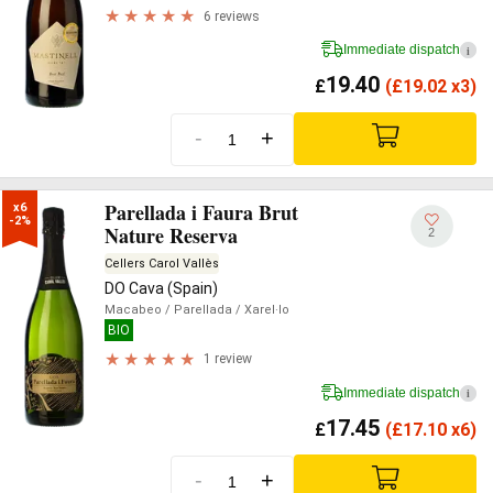
6 reviews
Immediate dispatch
i
19.40
£
(
£
19.02 x3)
-
+
Parellada i Faura Brut
x6

-2%
Nature Reserva
2
Cellers Carol Vallès
DO Cava (Spain)
Macabeo
/ Parellada
/ Xarel·lo
BIO
1 review
Immediate dispatch
i
17.45
£
(
£
17.10 x6)
-
+