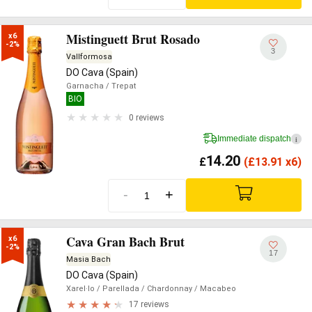
Mistinguett Brut Rosado
x6

-2%
3
Vallformosa
DO Cava (Spain)
Garnacha
/ Trepat
BIO
0 reviews
Immediate dispatch
i
14.20
£
(
£
13.91 x6)
-
+
Cava Gran Bach Brut
x6

-2%
17
Masia Bach
DO Cava (Spain)
Xarel·lo
/ Parellada
/ Chardonnay
/ Macabeo
17 reviews