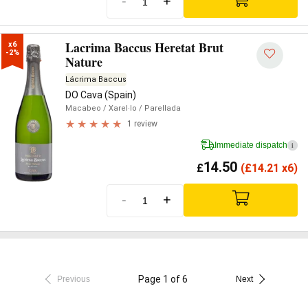
-
+
Lacrima Baccus Heretat Brut
x6

-2%
Nature
Lácrima Baccus
DO Cava (Spain)
Macabeo
/ Xarel·lo
/ Parellada
1 review
Immediate dispatch
i
14.50
£
(
£
14.21 x6)
-
+
Page 1 of 6
Previous
Next