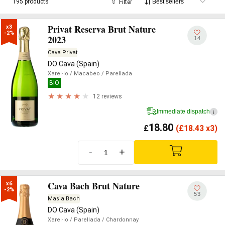
195 products
Filter
Privat Reserva Brut Nature
x3

-2%
2023
14
Cava Privat
DO Cava (Spain)
Xarel·lo
/ Macabeo
/ Parellada
BIO
12 reviews
Immediate dispatch
i
18.80
£
(
£
18.43 x3)
-
+
Cava Bach Brut Nature
x6

-2%
53
Masia Bach
DO Cava (Spain)
Xarel·lo
/ Parellada
/ Chardonnay