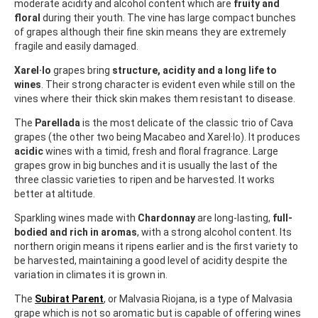
moderate acidity and alcohol content which are
fruity and
floral
during their youth. The vine has large compact bunches
of grapes although their fine skin means they are extremely
fragile and easily damaged.
Xarel·lo
grapes bring
structure, acidity and a long life to
wines
. Their strong character is evident even while still on the
vines where their thick skin makes them resistant to disease.
The
Parellada
is the most delicate of the classic trio of Cava
grapes (the other two being Macabeo and Xarel·lo). It produces
acidic
wines with a timid, fresh and floral fragrance. Large
grapes grow in big bunches and it is usually the last of the
three classic varieties to ripen and be harvested. It works
better at altitude.
Sparkling wines made with
Chardonnay
are long-lasting,
full-
bodied and rich in aromas
, with a strong alcohol content. Its
northern origin means it ripens earlier and is the first variety to
be harvested, maintaining a good level of acidity despite the
variation in climates it is grown in.
The
Subirat Parent
, or Malvasia Riojana, is a type of Malvasia
grape which is not so aromatic but is capable of offering wines