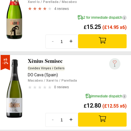
Xarel·lo
/ Parellada
/ Macabeo
4 reviews
2 for immediate dispatch
i
15.25
£
(
£
14.95 x6)
-
+
Xènius Semisec
x6

-2%
1
Covides Vinyes i Cellers
DO Cava (Spain)
Macabeo
/ Xarel·lo
/ Parellada
0 reviews
Immediate dispatch
i
12.80
£
(
£
12.55 x6)
-
+