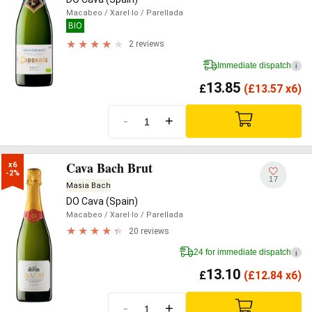
Macabeo
/ Xarel·lo
/ Parellada
BIO
2 reviews
Immediate dispatch
i
13.85
£
(
£
13.57 x6)
-
+
Cava Bach Brut
x6

-2%
17
Masia Bach
DO Cava (Spain)
Macabeo
/ Xarel·lo
/ Parellada
20 reviews
24 for immediate dispatch
i
13.10
£
(
£
12.84 x6)
-
+