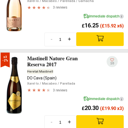
Xarel·lo
/ Macabeo
/ Parellada
/ Garnacha
3 reviews
Immediate dispatch
i
16.25
£
(
£
15.92 x6)
-
+
Mastinell Nature Gran
x3

-2%
Reserva 2017
10
Heretat Mastinell
DO Cava (Spain)
Xarel·lo
/ Macabeo
/ Parellada
3 reviews
Immediate dispatch
i
20.30
£
(
£
19.90 x3)
-
+