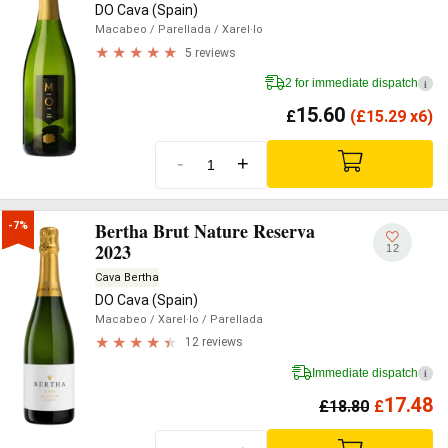
DO Cava (Spain)
Macabeo
/ Parellada
/ Xarel·lo
5 reviews
2 for immediate dispatch
i
15.60
£
(
£
15.29 x6)
-
+
Bertha Brut Nature Reserva
-7%
2023
12
Cava Bertha
DO Cava (Spain)
Macabeo
/ Xarel·lo
/ Parellada
12 reviews
Immediate dispatch
i
17.48
£
18.80
£