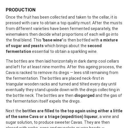
PRODUCTION
Once the fruit has been collected and taken to the cellar, it is
pressed with care to obtain a top quality must. After the musts
from different varieties have been fermented separately, the
winemakers then decide what proportions of each will go into
the final blend. This
'base wine'
is then bottled with
a mixture
of sugar and yeasts
which brings about the
second
fermentation
essential to obtain a sparkling wine.
The bottles are then laid horizontally in dark damp cool cellars
and left for at least nine months. After this ageing process, the
Cava is racked to remove its dregs — lees still remaining from
the fermentation. The bottles are placed neck-first in
triangular wooden racks and turned and tilted every day until
eventually they stand upside down with the dregs collecting in
the bottle neck. The bottles are then
disgorged
and the gas of
the fermentation itself expels the dregs.
Next the
bottles are filled to the top again using either a little
of the same Cava or a triage (expedition) liqueur
, a wine and
sugar solution, to produce sweeter Cavas. They are then