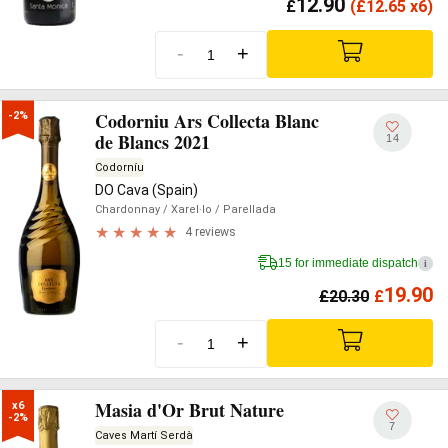
12.90
£
(
£
12.65 x6)
-
+
Codorniu Ars Collecta Blanc
-2%
de Blancs 2021
14
Codorníu
DO Cava (Spain)
Chardonnay
/ Xarel·lo
/ Parellada
4 reviews
15 for immediate dispatch
i
19.90
£
20.30
£
-
+
Masia d'Or Brut Nature
x6

-2%
7
Caves Martí Serdà