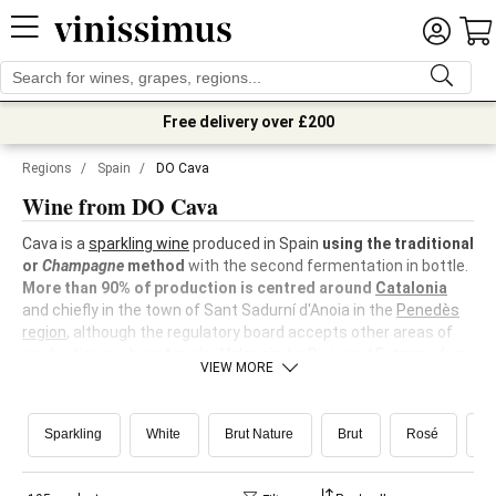
Free delivery over £200
Regions
/
Spain
/
DO Cava
Wine from DO Cava
Cava is a
sparkling wine
produced in Spain
using the traditional
or
Champagne
method
with the second fermentation in bottle.
More than 90% of production is centred around
Catalonia
and chiefly in the town of Sant Sadurní d'Anoia in the
Penedès
region
, although the regulatory board accepts other areas of
production such as Aragón,
Valencia
, La Rioja and
Extremadura
.
VIEW MORE
Sparkling
White
Brut Nature
Brut
Rosé