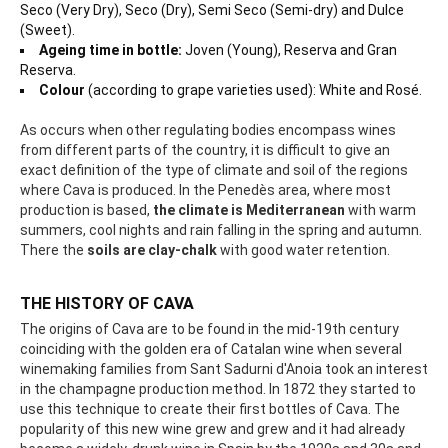
Seco (Very Dry), Seco (Dry), Semi Seco (Semi-dry) and Dulce
(Sweet).
Ageing time in bottle:
Joven (Young), Reserva and Gran
Reserva.
Colour
(according to grape varieties used): White and Rosé.
As occurs when other regulating bodies encompass wines
from different parts of the country, it is difficult to give an
exact definition of the type of climate and soil of the regions
where Cava is produced. In the Penedès area, where most
production is based,
the climate is Mediterranean
with warm
summers, cool nights and rain falling in the spring and autumn.
There the
soils are clay-chalk
with good water retention.
THE HISTORY OF CAVA
The origins of Cava are to be found in the mid-19th century
coinciding with the golden era of Catalan wine when several
winemaking families from Sant Sadurni d'Anoia took an interest
in the champagne production method. In 1872 they started to
use this technique to create their first bottles of Cava. The
popularity of this new wine grew and grew and it had already