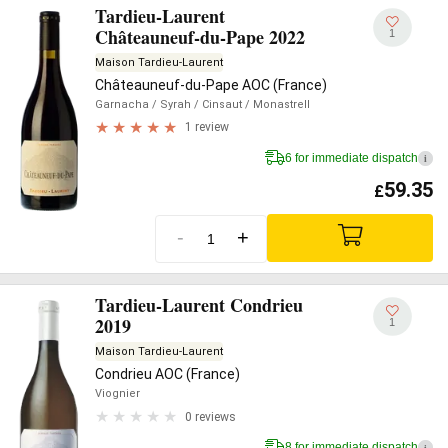
Tardieu-Laurent
Châteauneuf-du-Pape 2022
1
Maison Tardieu-Laurent
Châteauneuf-du-Pape AOC (France)
Garnacha
/ Syrah
/ Cinsaut
/ Monastrell
1 review
6 for immediate dispatch
i
59.35
£
-
+
Tardieu-Laurent Condrieu
2019
1
Maison Tardieu-Laurent
Condrieu AOC (France)
Viognier
0 reviews
8 for immediate dispatch
i