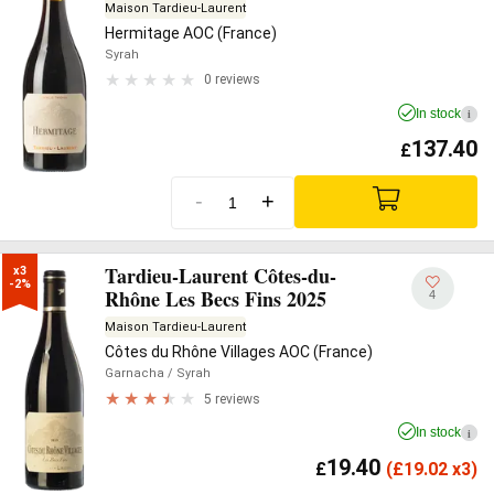
Maison Tardieu-Laurent
Hermitage AOC (France)
Syrah
0 reviews
In stock
i
137.40
£
-
+
Tardieu-Laurent Côtes-du-
x3

-2%
Rhône Les Becs Fins 2025
4
Maison Tardieu-Laurent
Côtes du Rhône Villages AOC (France)
Garnacha
/ Syrah
5 reviews
In stock
i
19.40
£
(
£
19.02 x3)