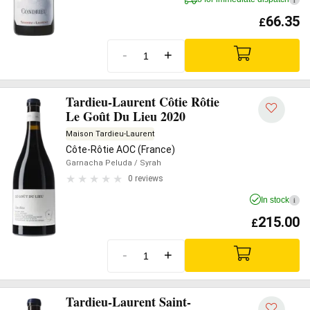
66.35
£
-
+
Tardieu-Laurent Côtie Rôtie
Le Goût Du Lieu 2020
Maison Tardieu-Laurent
Côte-Rôtie AOC (France)
Garnacha Peluda
/ Syrah
0 reviews
In stock
i
215.00
£
-
+
Tardieu-Laurent Saint-