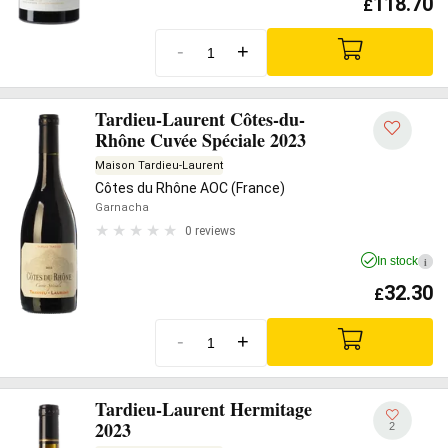
118.70
£
-
+
Tardieu-Laurent Côtes-du-
Rhône Cuvée Spéciale 2023
Maison Tardieu-Laurent
Côtes du Rhône AOC (France)
Garnacha
0 reviews
In stock
i
32.30
£
-
+
Tardieu-Laurent Hermitage
2023
2