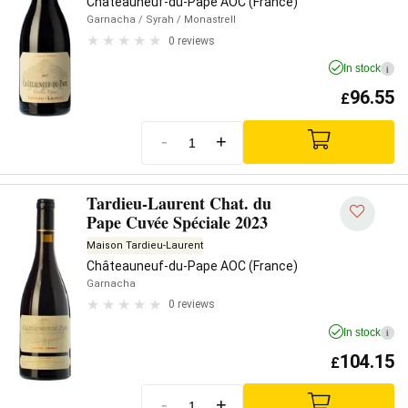
Châteauneuf-du-Pape AOC (France)
Garnacha
/ Syrah
/ Monastrell
0 reviews
In stock
i
96.55
£
-
+
Tardieu-Laurent Chat. du
Pape Cuvée Spéciale 2023
Maison Tardieu-Laurent
Châteauneuf-du-Pape AOC (France)
Garnacha
0 reviews
In stock
i
104.15
£
-
+