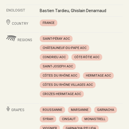
ENOLOGIST
Bastien Tardieu, Ghislain Denarnaud
FRANCE
COUNTRY
SAINT-PÉRAY AOC
REGIONS
CHÂTEAUNEUF-DU-PAPE AOC
CONDRIEU AOC
CÔTE-RÔTIE AOC
SAINT-JOSEPH AOC
CÔTES DU RHÔNE AOC
HERMITAGE AOC
CÔTES DU RHÔNE VILLAGES AOC
CROZES-HERMITAGE AOC
GRAPES
ROUSSANNE
MARSANNE
GARNACHA
SYRAH
CINSAUT
MONASTRELL
VIOGNIER
GARNACHA PELUDA