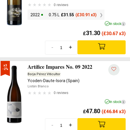
0 reviews
2022
0.75 L
£
31.55
(
£
30.91 x3)
In stock
i
31.30
£
(
£
30.67 x3)
-
+
Artífice Impares No. 09 2022
x3

-2%
Borja Pérez Viticultor
Ycoden-Daute-Isora (Spain)
Listán Blanco
0 reviews
In stock
i
47.80
£
(
£
46.84 x3)
-
+