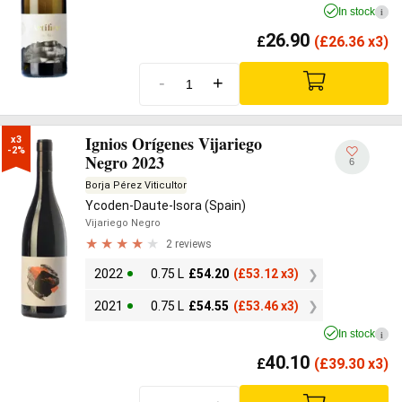
In stock
i
26.90
£
(
£
26.36 x3)
-
+
Ignios Orígenes Vijariego
x3

-2%
Negro 2023
6
Borja Pérez Viticultor
Ycoden-Daute-Isora (Spain)
Vijariego Negro
2 reviews
2022
0.75 L
£
54.20
(
£
53.12 x3)
2021
0.75 L
£
54.55
(
£
53.46 x3)
In stock
i
40.10
£
(
£
39.30 x3)