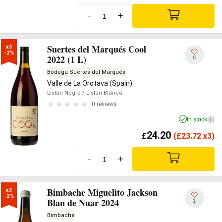
-
+
Suertes del Marqués Cool
x3

-2%
2022 (1 L)
6
Bodega Suertes del Marqués
Valle de La Orotava (Spain)
Listán Negro
/ Listán Blanco
0 reviews
In stock
i
24.20
£
(
£
23.72 x3)
-
+
Bimbache Miguelito Jackson
x3

-2%
Blan de Nuar 2024
1
Bimbache