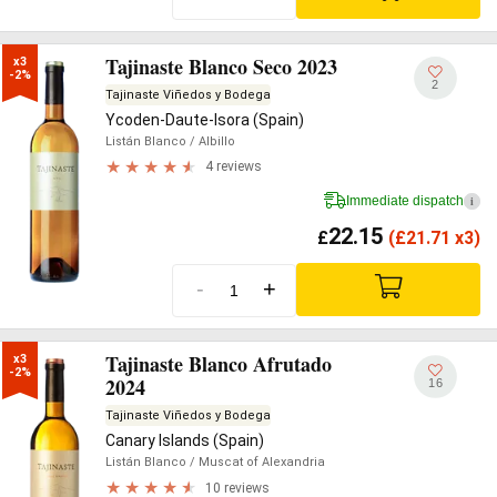
Tajinaste Blanco Seco 2023
x3

-2%
2
Tajinaste Viñedos y Bodega
Ycoden-Daute-Isora (Spain)
Listán Blanco
/ Albillo
4 reviews
Immediate dispatch
i
22.15
£
(
£
21.71 x3)
-
+
Tajinaste Blanco Afrutado
x3

-2%
2024
16
Tajinaste Viñedos y Bodega
Canary Islands (Spain)
Listán Blanco
/ Muscat of Alexandria
10 reviews