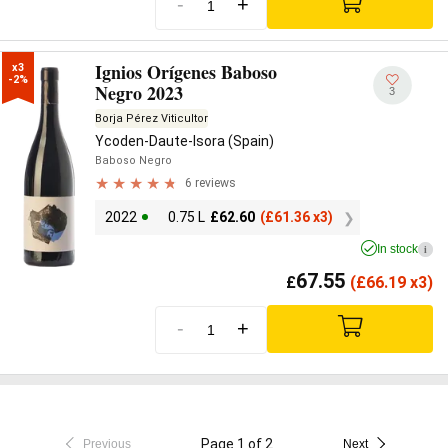
-
+
Ignios Orígenes Baboso
x3

-2%
Negro 2023
3
Borja Pérez Viticultor
Ycoden-Daute-Isora (Spain)
Baboso Negro
6 reviews
2022
0.75 L
£
62.60
(
£
61.36 x3)
In stock
i
67.55
£
(
£
66.19 x3)
-
+
Page 1 of 2
Previous
Next