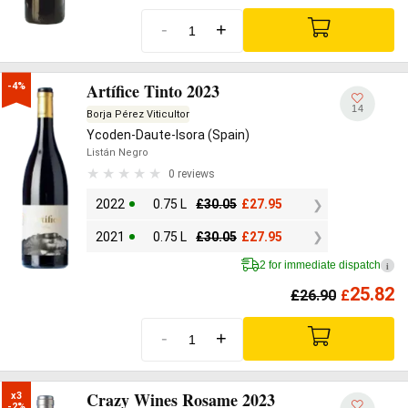
-
+
Artífice Tinto 2023
-4%
14
Borja Pérez Viticultor
Ycoden-Daute-Isora (Spain)
Listán Negro
0 reviews
2022
0.75 L
£
30.05
£
27.95
2021
0.75 L
£
30.05
£
27.95
2 for immediate dispatch
i
25.82
£
26.90
£
-
+
Crazy Wines Rosame 2023
x3

-2%