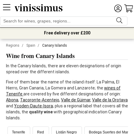
Free delivery over £200
Regions
/
Spain
/
Canary Islands
Wine from Canary Islands
In the Canary Islands, there are eleven designations of origin
spread over the different islands.
Five of them bear the name of the island itself: La Palma, El
Hierro, Gran Canaria, La Gomera and Lanzarote; the
wines of
Tenerife
are covered by five different designations of origin:
Abona
,
Tacoronte-Acentejo
,
Valle de Güimar
,
Valle de la Orotava
and
Ycoden-Daute-Isora
; plus a regional label that covers all the
islands, the
quality wine
with geographical indication Canary
Islands.
Tenerife
Red
Listán Negro
Bodega Suertes del Marqu