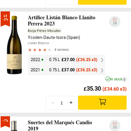
Artífice Listán Blanco Llanito
x3

-2%
Perera 2023
16
Borja Pérez Viticultor
Ycoden-Daute-Isora (Spain)
Listán Blanco
4 reviews
2022
0.75 L
£
37.00
(
£
36.25 x3)
2021
0.75 L
£
37.00
(
£
36.25 x3)
In stock
i
35.30
£
(
£
34.60 x3)
-
+
Suertes del Marqués Candio
-7%
2019
10