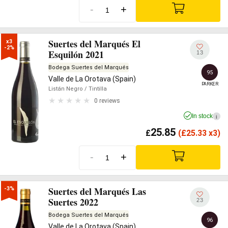
-
+
Suertes del Marqués El
x3

-2%
Esquilón 2021
13
Bodega Suertes del Marqués
95
Valle de La Orotava (Spain)
PARKER
Listán Negro
/ Tintilla
0 reviews
In stock
i
25.85
£
(
£
25.33 x3)
-
+
Suertes del Marqués Las
-3%
Suertes 2022
23
Bodega Suertes del Marqués
96
Valle de La Orotava (Spain)