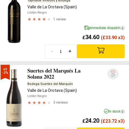
Tajinaste Viñedos y Bodega
Valle de La Orotava (Spain)
Listán Negro
1 review
Immediate dispatch
i
34.60
£
(
£
33.90 x3)
-
+
Suertes del Marqués La
x3

-2%
Solana 2022
17
Bodega Suertes del Marqués
Valle de La Orotava (Spain)
Listán Negro
3 reviews
In stock
i
24.20
£
(
£
23.72 x3)