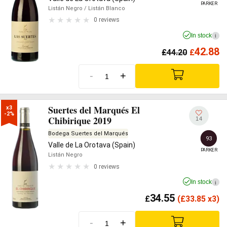
PARKER
Listán Negro
/ Listán Blanco
0 reviews
In stock
i
42.88
£
44.20
£
-
+
Suertes del Marqués El
x3

-2%
Chibirique 2019
14
Bodega Suertes del Marqués
93
Valle de La Orotava (Spain)
PARKER
Listán Negro
0 reviews
In stock
i
34.55
£
(
£
33.85 x3)
-
+