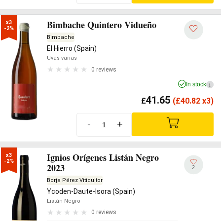
Bimbache Quintero Vidueño
x3

-2%
Bimbache
El Hierro (Spain)
Uvas varias
0 reviews
In stock
i
41.65
£
(
£
40.82 x3)
-
+
Ignios Orígenes Listán Negro
x3

-2%
2023
2
Borja Pérez Viticultor
Ycoden-Daute-Isora (Spain)
Listán Negro
0 reviews