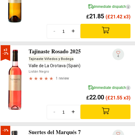
Immediate dispatch
i
21.85
£
(
£
21.42 x3)
-
+
Tajinaste Rosado 2025
x3

-2%
4
Tajinaste Viñedos y Bodega
Valle de La Orotava (Spain)
Listán Negro
1 review
Immediate dispatch
i
22.00
£
(
£
21.55 x3)
-
+
Suertes del Marqués 7
-3%