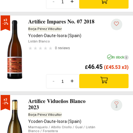
-
+
Artífice Impares No. 07 2018
x3

-2%
Borja Pérez Viticultor
Ycoden-Daute-Isora (Spain)
Listán Blanco
0 reviews
In stock
i
46.45
£
(
£
45.53 x3)
-
+
Artífice Vidueños Blanco
x3

-2%
2023
3
Borja Pérez Viticultor
Ycoden-Daute-Isora (Spain)
Marmajuelo
/ Albillo Criollo
/ Gual
/ Listán
Blanco
/ Forastera