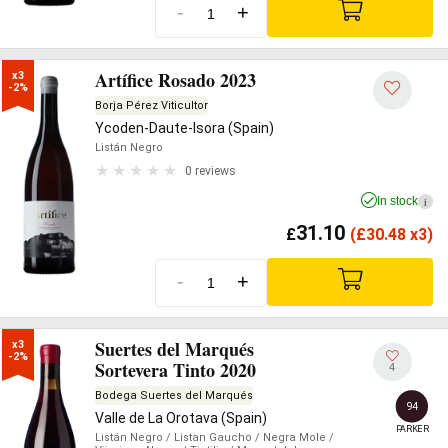
-
+
Artífice Rosado 2023
x3

-2%
Borja Pérez Viticultor
Ycoden-Daute-Isora (Spain)
Listán Negro
0 reviews
In stock
i
31.10
£
(
£
30.48 x3)
-
+
Suertes del Marqués
x3

-2%
Sortevera Tinto 2020
4
Bodega Suertes del Marqués
94
Valle de La Orotava (Spain)
PARKER
Listán Negro
/ Listan Gaucho
/ Negra Mole
/