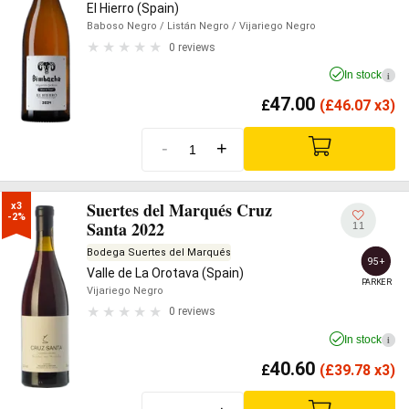
El Hierro (Spain)
Baboso Negro
/ Listán Negro
/ Vijariego Negro
0 reviews
In stock
i
47.00
£
(
£
46.07 x3)
-
+
Suertes del Marqués Cruz
x3

-2%
Santa 2022
11
Bodega Suertes del Marqués
95+
Valle de La Orotava (Spain)
PARKER
Vijariego Negro
0 reviews
In stock
i
40.60
£
(
£
39.78 x3)