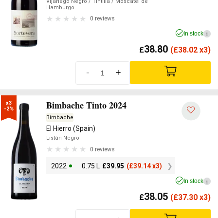
Vijariego Negro
/ Tintilia
/ Moscatel de
Hamburgo
0 reviews
In stock
i
38.80
£
(
£
38.02 x3)
-
+
Bimbache Tinto 2024
x3

-2%
Bimbache
El Hierro (Spain)
Listán Negro
0 reviews
2022
0.75 L
£
39.95
(
£
39.14 x3)
In stock
i
38.05
£
(
£
37.30 x3)