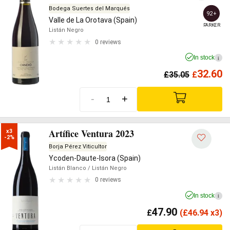
Bodega Suertes del Marqués
92+
Valle de La Orotava (Spain)
PARKER
Listán Negro
0 reviews
In stock
i
32.60
£
35.05
£
-
+
Artífice Ventura 2023
x3

-2%
Borja Pérez Viticultor
Ycoden-Daute-Isora (Spain)
Listán Blanco
/ Listán Negro
0 reviews
In stock
i
47.90
£
(
£
46.94 x3)