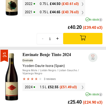
2022
0.75 L
£
44.50
(
£
43.61 x3)
2021
0.75 L
£
44.65
(
£
43.76 x3)
In stock
i
40.20
£
(
£
39.40 x3)
-
+
Envínate Benje Tinto 2024
x3

-2%
32
Envínate
Ycoden-Daute-Isora (Spain)
Negra Mole
/ Listán Negro
/ Listan Gaucho
/
Vijariego Negro
3 reviews
2024
1.5 L
£
52.55
(
£
51.49 x3)
In stock
i
25.40
£
(
£
24.90 x3)