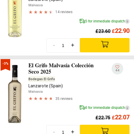
Malvasia
14 reviews
5 for immediate dispatch
i
22.90
£
23.60
£
-
+
El Grifo Malvasía Colección
-3%
Seco 2025
44
Bodegas El Grifo
Lanzarote (Spain)
Malvasia
35 reviews
6 for immediate dispatch
i
22.07
£
22.75
£
-
+