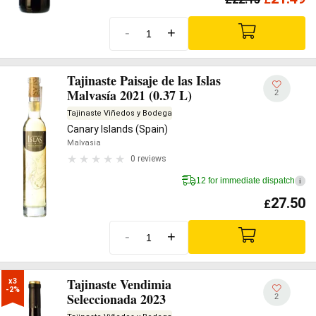
-
+
Tajinaste Paisaje de las Islas
Malvasía 2021 (0.37 L)
2
Tajinaste Viñedos y Bodega
Canary Islands (Spain)
Malvasia
0 reviews
12 for immediate dispatch
i
27.50
£
-
+
Tajinaste Vendimia
x3

-2%
Seleccionada 2023
2