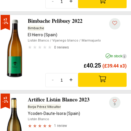
-
+
Bimbache Pelibuey 2022
x3

-2%
Bimbache
El Hierro (Spain)
Listán Blanco
/ Vijariego blanco
/ Marmajuelo
0 reviews
In stock
i
40.25
£
(
£
39.44 x3)
-
+
Artífice Listán Blanco 2023
x3

-2%
9
Borja Pérez Viticultor
Ycoden-Daute-Isora (Spain)
Listán Blanco
1 review