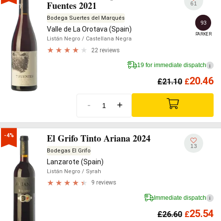
Fuentes 2021
61
Bodega Suertes del Marqués
93
Valle de La Orotava (Spain)
PARKER
Listán Negro
/ Castellana Negra
22 reviews
19 for immediate dispatch
i
20.46
£
21.10
£
-
+
El Grifo Tinto Ariana 2024
-4%
13
Bodegas El Grifo
Lanzarote (Spain)
Listán Negro
/ Syrah
9 reviews
Immediate dispatch
i
25.54
£
26.60
£