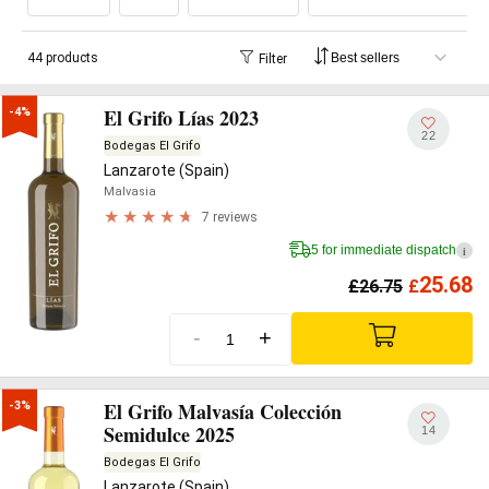
44 products
Filter
El Grifo Lías 2023
-4%
22
Bodegas El Grifo
Lanzarote (Spain)
Malvasia
7 reviews
5 for immediate dispatch
i
25.68
£
26.75
£
-
+
El Grifo Malvasía Colección
-3%
Semidulce 2025
14
Bodegas El Grifo
Lanzarote (Spain)