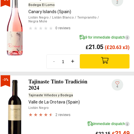
2
Bodega El Lomo
Canary Islands (Spain)
Listán Negro
/ Listán Blanco
/ Tempranillo
/
Negra Mole
0 reviews
9 for immediate dispatch
i
21.05
£
(
£
20.63 x3)
-
+
Tajinaste Tinto Tradición
-3%
2024
4
Tajinaste Viñedos y Bodega
Valle de La Orotava (Spain)
Listán Negro
2 reviews
Immediate dispatch
i
21.49
£
22.15
£